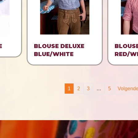
E
BLOUSE DELUXE
BLOUS
BLUE/WHITE
RED/W
1
2
3
…
5
Volgende