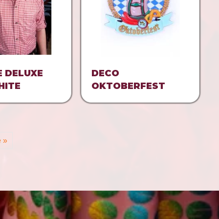
E DELUXE
DECO
HITE
OKTOBERFEST
 »