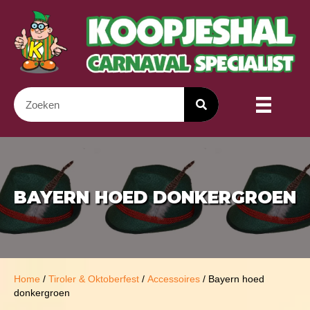
BAYERN HOED DONKERGROEN
Home
/
Tiroler & Oktoberfest
/
Accessoires
/ Bayern hoed
donkergroen