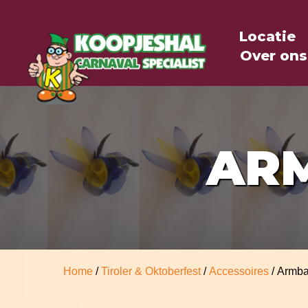
Locatie
Over ons
AR
Home
/
Tiroler & Oktoberfest
/
Accessoires
/ Armban