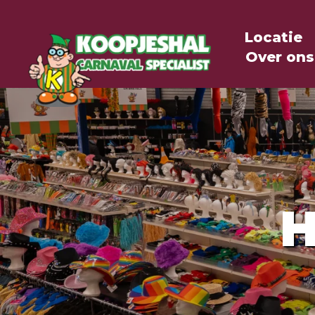
Locatie
Over ons
H