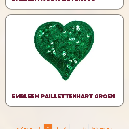
EMBLEEM PAILLETTENHART GROEN
« Vorige
1
2
3
4
…
8
Volgende »