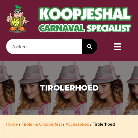
TIROLERHOED
Home
/
Tiroler & Oktoberfest
/
Accessoires
/ Tirolerhoed