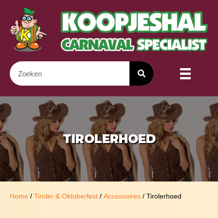
TIROLERHOED
Home
/
Tiroler & Oktoberfest
/
Accessoires
/ Tirolerhoed