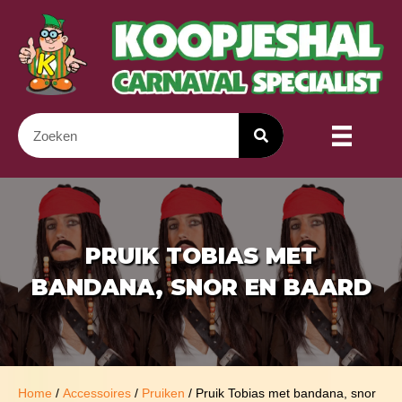
PRUIK TOBIAS MET
BANDANA, SNOR EN BAARD
Home
/
Accessoires
/
Pruiken
/ Pruik Tobias met bandana, snor