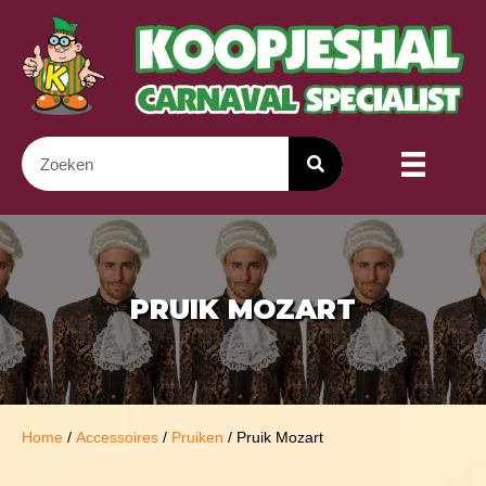
PRUIK MOZART
Home
/
Accessoires
/
Pruiken
/ Pruik Mozart