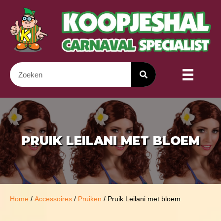
PRUIK LEILANI MET BLOEM
Home
/
Accessoires
/
Pruiken
/ Pruik Leilani met bloem