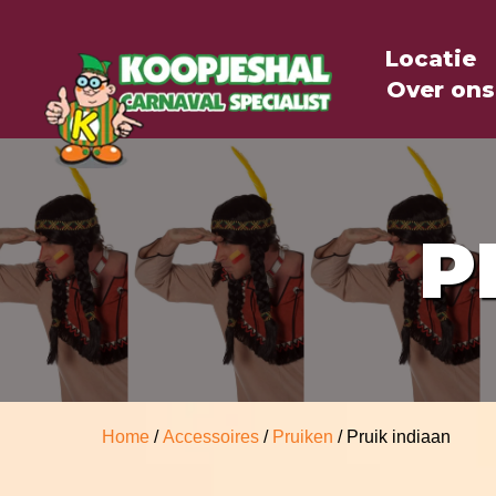
Locatie
Over ons
P
Home
/
Accessoires
/
Pruiken
/ Pruik indiaan