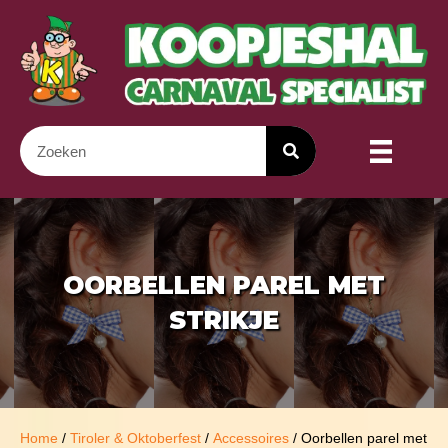
OORBELLEN PAREL MET
STRIKJE
Home
/
Tiroler & Oktoberfest
/
Accessoires
/ Oorbellen parel met