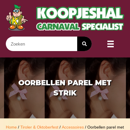
OORBELLEN PAREL MET
STRIK
Home
/
Tiroler & Oktoberfest
/
Accessoires
/ Oorbellen parel met