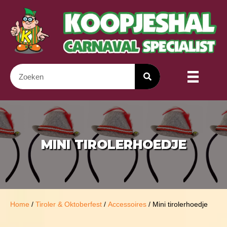
MINI TIROLERHOEDJE
Home
/
Tiroler & Oktoberfest
/
Accessoires
/ Mini tirolerhoedje