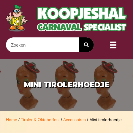
MINI TIROLERHOEDJE
Home
/
Tiroler & Oktoberfest
/
Accessoires
/ Mini tirolerhoedje