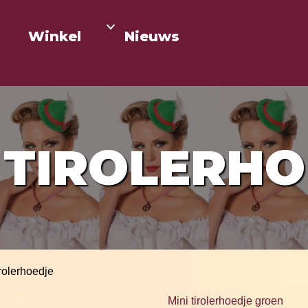
Winkel
Nieuws
 TIROLERH
irolerhoedje
Mini tirolerhoedje groen