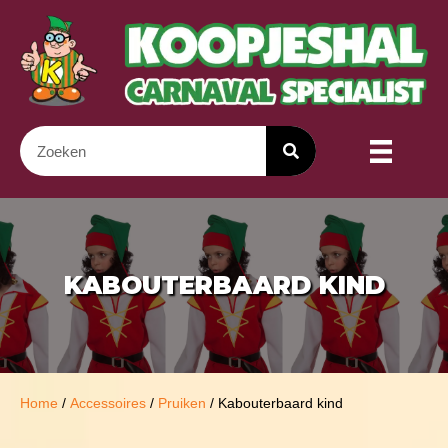
KABOUTERBAARD KIND
Home
/
Accessoires
/
Pruiken
/ Kabouterbaard kind