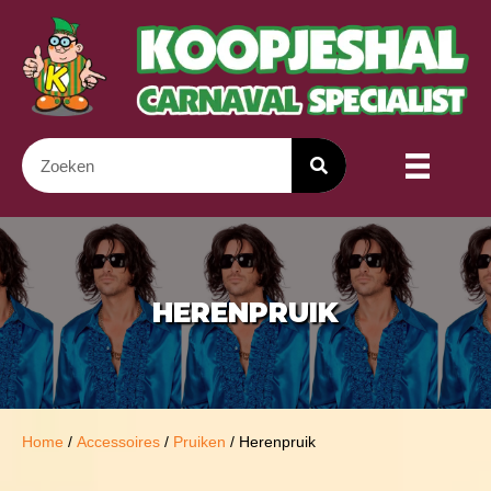
HERENPRUIK
Home
/
Accessoires
/
Pruiken
/ Herenpruik