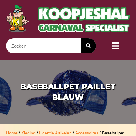
BASEBALLPET PAILLET
BLAUW
Home
/
Kleding
/
Licentie Artikelen
/
Accessoires
/ Baseballpet