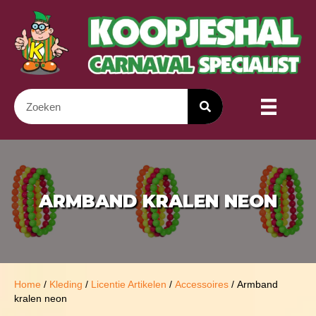
ARMBAND KRALEN NEON
Home
/
Kleding
/
Licentie Artikelen
/
Accessoires
/ Armband
kralen neon