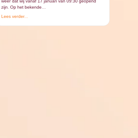
weer dat wij vanaf 17 januari van 09:30 geopend
zijn. Op het bekende…
Lees verder...