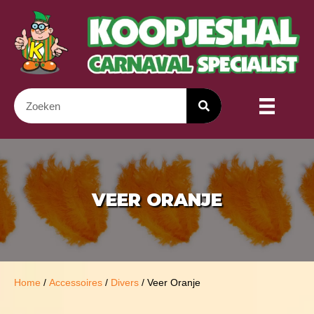
VEER ORANJE
Home
/
Accessoires
/
Divers
/ Veer Oranje