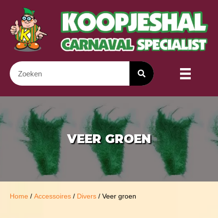
VEER GROEN
Home
/
Accessoires
/
Divers
/ Veer groen