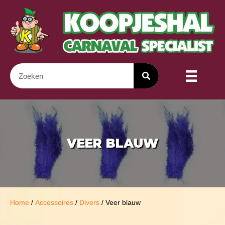
VEER BLAUW
Home
/
Accessoires
/
Divers
/ Veer blauw