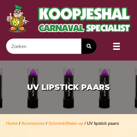
UV LIPSTICK PAARS
Home
/
Accessoires
/
Schmink/Make-up
/ UV lipstick paars