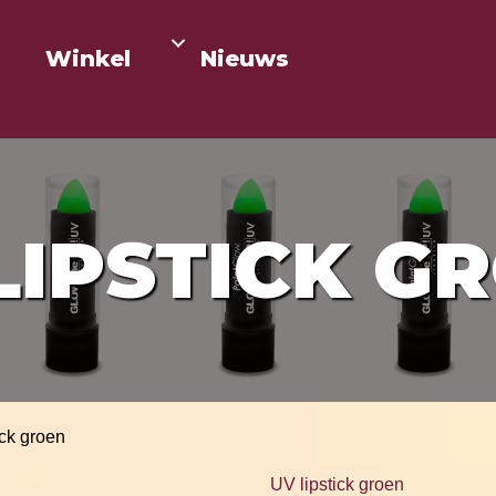
Winkel
Nieuws
LIPSTICK G
ick groen
UV lipstick groen