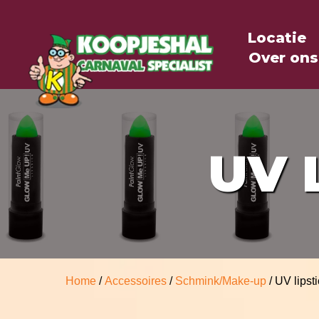
Locatie
Over ons
UV 
Home
/
Accessoires
/
Schmink/Make-up
/ UV lipst