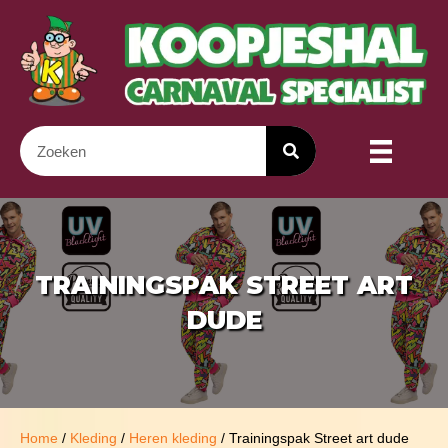
TRAININGSPAK STREET ART
DUDE
Home
/
Kleding
/
Heren kleding
/ Trainingspak Street art dude