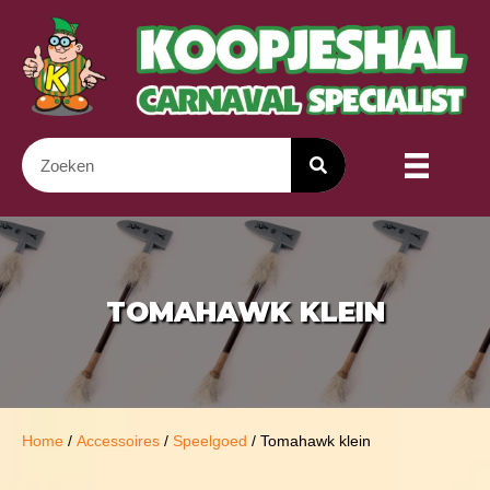
TOMAHAWK KLEIN
Home
/
Accessoires
/
Speelgoed
/ Tomahawk klein