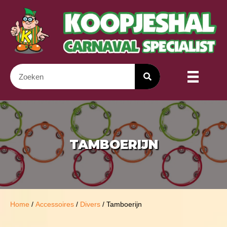
TAMBOERIJN
Home
/
Accessoires
/
Divers
/ Tamboerijn