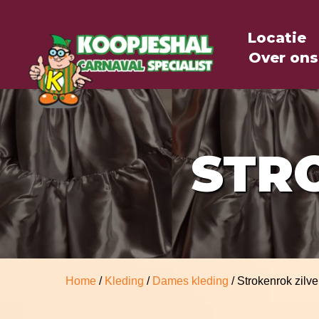
Locatie
Over ons
STR
Home
/
Kleding
/
Dames kleding
/ Strokenrok zilve