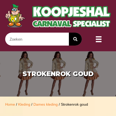
STROKENROK GOUD
Home
/
Kleding
/
Dames kleding
/ Strokenrok goud