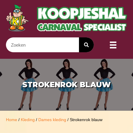
STROKENROK BLAUW
Home
/
Kleding
/
Dames kleding
/ Strokenrok blauw