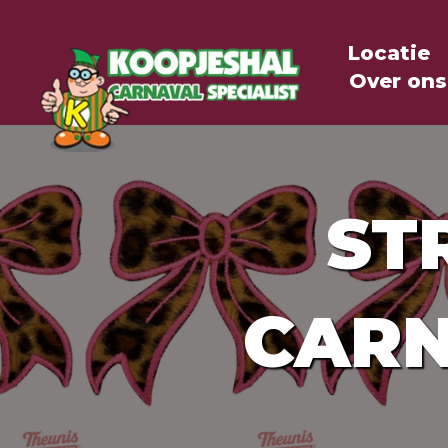
Locatie
Over ons
ST
CARN