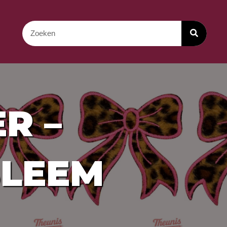
R –
BLEEM