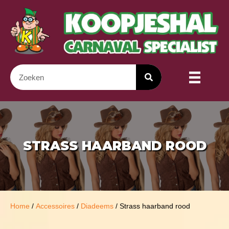
STRASS HAARBAND ROOD
Home
/
Accessoires
/
Diadeems
/ Strass haarband rood