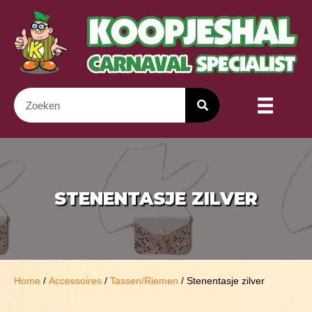
STENENTASJE ZILVER
Home
/
Accessoires
/
Tassen/Riemen
/ Stenentasje zilver