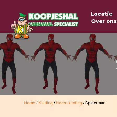
Locatie
Over ons
Home
/
Kleding
/
Heren kleding
/ Spiderman