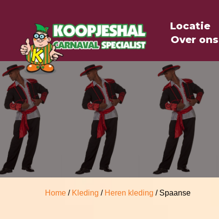
Locatie
Over ons
Home
/
Kleding
/
Heren kleding
/ Spaanse