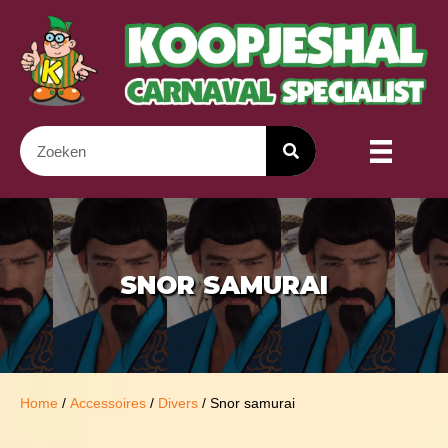
SNOR SAMURAI
Home
/
Accessoires
/
Divers
/ Snor samurai