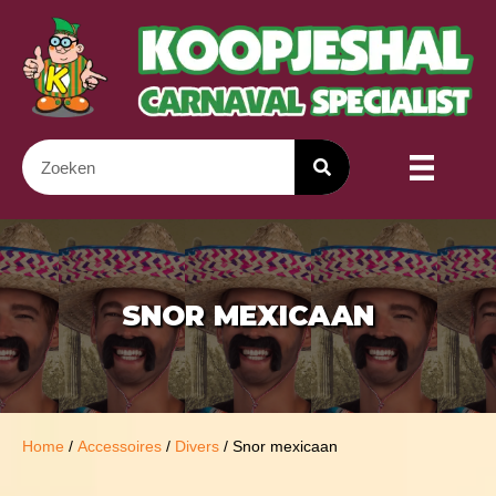
SNOR MEXICAAN
Home
/
Accessoires
/
Divers
/ Snor mexicaan