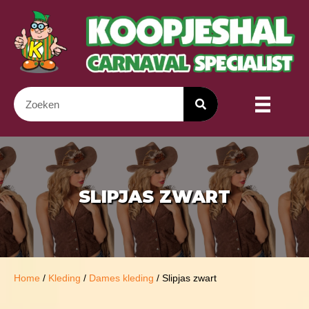
SLIPJAS ZWART
Home
/
Kleding
/
Dames kleding
/ Slipjas zwart