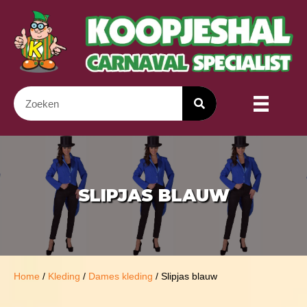
SLIPJAS BLAUW
Home
/
Kleding
/
Dames kleding
/ Slipjas blauw