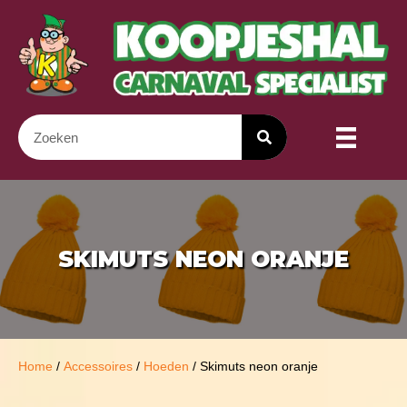
SKIMUTS NEON ORANJE
Home
/
Accessoires
/
Hoeden
/ Skimuts neon oranje