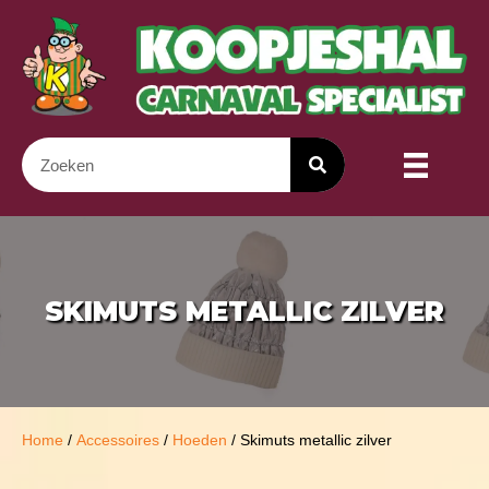
SKIMUTS METALLIC ZILVER
Home
/
Accessoires
/
Hoeden
/ Skimuts metallic zilver