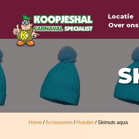
Locatie
Over ons
S
Home
/
Accessoires
/
Hoeden
/ Skimuts aqua