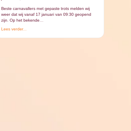
Beste carnavallers met gepaste trots melden wij
weer dat wij vanaf 17 januari van 09:30 geopend
zijn. Op het bekende…
Lees verder...