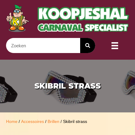
SKIBRIL STRASS
Home
/
Accessoires
/
Brillen
/ Skibril strass