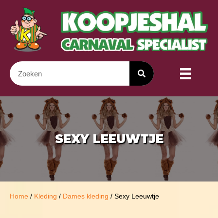
SEXY LEEUWTJE
Home
/
Kleding
/
Dames kleding
/ Sexy Leeuwtje