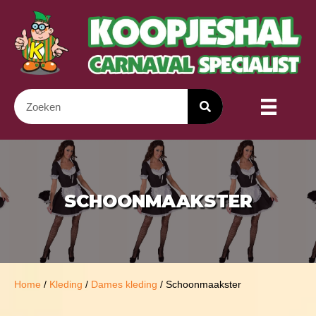
SCHOONMAAKSTER
Home
/
Kleding
/
Dames kleding
/ Schoonmaakster