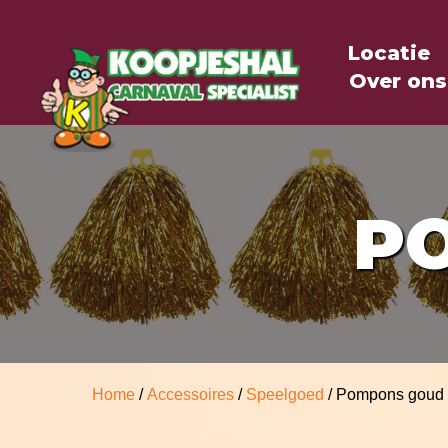
Locatie
Over ons
P
Home
/
Accessoires
/
Speelgoed
/ Pompons goud