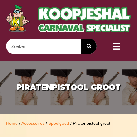
PIRATENPISTOOL GROOT
Home
/
Accessoires
/
Speelgoed
/ Piratenpistool groot