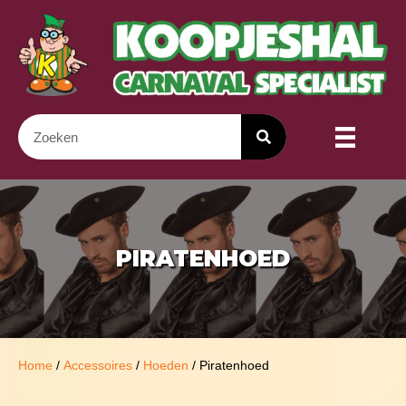
PIRATENHOED
Home
/
Accessoires
/
Hoeden
/ Piratenhoed